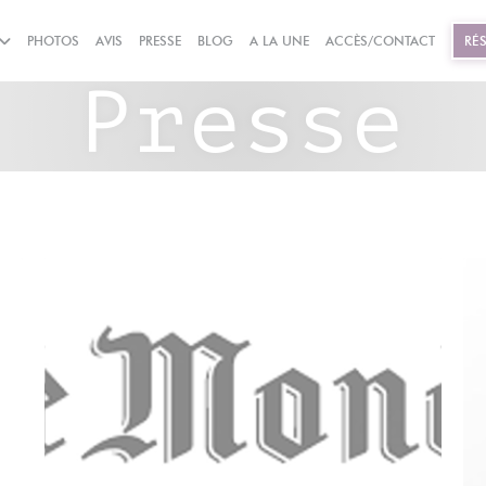
((OUVRE UNE NOUVELLE FENÊTRE))
((OUVRE UNE NOUVELLE FEN
PHOTOS
AVIS
PRESSE
BLOG
A LA UNE
ACCÈS/CONTACT
RÉ
Presse