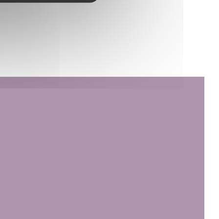
Pour plus d’informations, consultez nos
conditions générales de vente.
NÊTRE))
Pour toute demande d’autorisation,
contactez syndication@lemonde.fr.
En tant qu’abonné, vous pouvez offrir
jusqu’à cinq articles par mois à l’un de vos
proches grâce à la fonctionnalité « Offrir un
article ».
https://www.lemonde.fr/le-monde-passe-a-
table/article/2025/02/05/a-taiwan-melting-
pot-de-saveurs_6532288_6082232.html
ouvre une nouvelle fenêtre))
Depuis une quinzaine d’années, la cuisinière
est à la tête de son propre restaurant, Foodi
Jia-Ba-Buay (Paris 2e) : une table familiale
nêtre))
elle fenêtre))
où elle concocte les plats emblématiques de