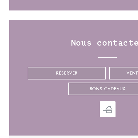
assiette préparée à la commande, avec soin.
Les entrées posent le ton, avec ces wontons
porc-gingembre à l’huile rouge (8€ les 4
pièces) à la farce juteuse et à la chaleur
Nous contact
aromatique bien présente, tout comme ces
Ha kao crevettes (9€ les 3 pièces)
translucides, à la farce légèrement sucrée.
RÉSERVER
VENT
Foodi Jia-Ba-Buay - Ha Kao crevettes
BONS CADEAUX
Côté plats, le bol de riz au porc braisé et
œuf dur aux cinq épices (16€) joue la carte
du réconfort, avec un certain gras assumé et
des pickles de radis pour un chaud-
froid/rond-acide appréciable. Le niu rou