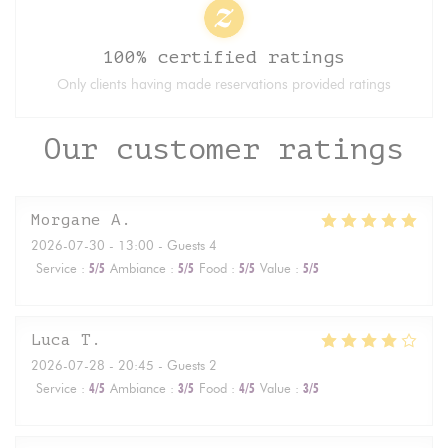
100% certified ratings
Only clients having made reservations provided ratings
Our customer ratings
Morgane
A
2026-07-30
- 13:00 - Guests 4
Service
:
5
/5
Ambiance
:
5
/5
Food
:
5
/5
Value
:
5
/5
Luca
T
2026-07-28
- 20:45 - Guests 2
Service
:
4
/5
Ambiance
:
3
/5
Food
:
4
/5
Value
:
3
/5