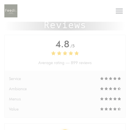
Personalizing your cookie choices
Reviews
4.8
/5
Average rating —
899 reviews
Service
Ambiance
Menus
Value