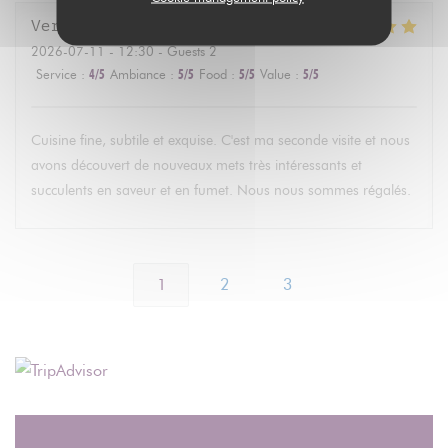
Veronique
H
2026-07-11
- 12:30 - Guests 2
Service
:
4
/5
Ambiance
:
5
/5
Food
:
5
/5
Value
:
5
/5
Cuisine fine, subtile et exquise. C'est ma seconde visite et nous
avons découvert de nouveaux mets très intéressants et
succulents en saveur et en fumet. Nous nous sommes régalés.
1
2
3