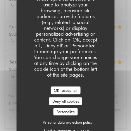
used to analyze your
Service
:
5
/5
Ambiance
:
5
/5
Food
:
5
/5
Value
:
5
/5
browsing, measure site
audience, provide features
(e.g., related to social
Fernando
B
networks) or display
personalized advertising or
2026-07-11
- 12:30 - Guests 2
content. Click on 'OK, accept
Service
:
4
/5
Ambiance
:
5
/5
Food
:
5
/5
Value
:
5
/5
all', 'Deny all' or 'Personalize'
to manage your preferences.
You can change your choices
Sandrine
A
at any time by clicking on the
cookie icon at the bottom left
2026-07-11
- 14:30 - Guests 2
of the site pages.
Service
:
5
/5
Ambiance
:
5
/5
Food
:
5
/5
Value
:
5
/5
OK, accept all
Comme d’habitude un délice. Merci Virginia et toute l’équipe
Deny all cookies
pour la finesse de la cuisine et la gentillesse de l’accueil. C’est
vraiment une pépite ! Et encore bravo pour la magnifique déco
Personalize
:)
Personal data protection policy
Cookie management policy