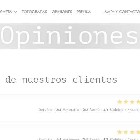
CARTA
FOTOGRAFÍAS
OPINIONES
PRENSA
MAPA Y CONTACTO
((ABRE EN UNA NUEVA V
((ABRE EN UNA NUEV
Opinione
 de nuestros clientes
Servicio
:
5
/5
Ambiente
:
5
/5
Menú
:
5
/5
Calidad / Precio
Servicio
:
4
/5
Ambiente
:
3
/5
Menú
:
4
/5
Calidad / Precio