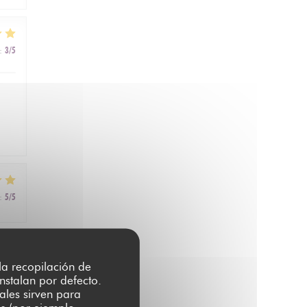
:
3
/5
:
5
/5
:
5
/5
 la recopilación de
nstalan por defecto.
ales sirven para