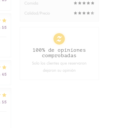
Comida
Calidad/Precio
:
5
/5
100% de opiniones
comprobadas
Solo los clientes que reservaron
dejaron su opinión
:
4
/5
:
5
/5