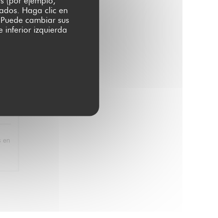
es (por ejemplo,
zados. Haga clic en
:
5
/5
s. Puede cambiar sus
 inferior izquierda
:
5
/5
s en