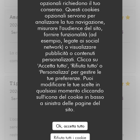
opzionali richiedono il tuo
consenso. Questi cookies
opzionali servono per
Amandine
W
analizzare la tua navigazione,
2026-07-22
- 20:30 - Ospiti 2
misurare l'audience del sito,
Servizio
:
5
/5
Atmosfera
:
5
/5
Cucina
:
5
/5
Qualità / Prezzo
:
5
/5
fornire funzionalità (ad
esempio, legate ai social
network) o visualizzare
pubblicità o contenuti
La cuisine est toujours savoureuse. Le service attentionné
personalizzati. Clicca su
comme d’habitude
'Accetta tutto', 'Rifiuta tutto' o
'Personalizza' per gestire le
tue preferenze. Puoi
Tiphaine
L
modificare le tue scelte in
qualsiasi momento cliccando
2026-07-21
- 12:30 - Ospiti 10
sull'icona del cookie in basso
Servizio
:
5
/5
Atmosfera
:
5
/5
Cucina
:
5
/5
Qualità / Prezzo
:
3
/5
a sinistra delle pagine del
sito.
L'accueil était parfait, nous avons eu une grande table, le
Ok, accetta tutto
service était rapide, et ils ont su s'adapter à toutes les
restrictions alimentaires ! Le seul bémol je trouve c'est que la
Rifiuta tutti i cookie