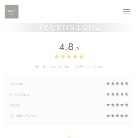
Personalizzazione delle tue scelte sui cookie
Recensioni
4.8
/5
Valutazione media —
899 recensioni
Servizio
Atmosfera
Menu
Qualità/Prezzo