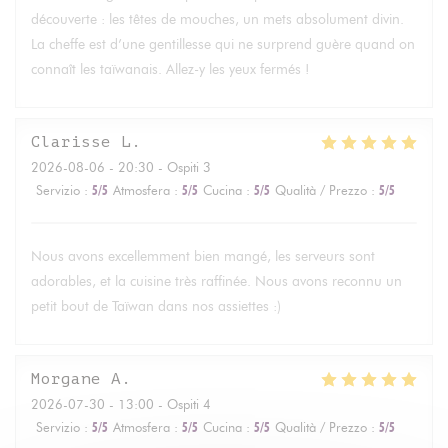
découverte : les têtes de mouches, un mets absolument divin.
La cheffe est d’une gentillesse qui ne surprend guère quand on
connaît les taïwanais. Allez-y les yeux fermés !
Clarisse
L
2026-08-06
- 20:30 - Ospiti 3
Servizio
:
5
/5
Atmosfera
:
5
/5
Cucina
:
5
/5
Qualità / Prezzo
:
5
/5
Nous avons excellemment bien mangé, les serveurs sont
adorables, et la cuisine très raffinée. Nous avons reconnu un
petit bout de Taïwan dans nos assiettes :)
Morgane
A
2026-07-30
- 13:00 - Ospiti 4
Servizio
:
5
/5
Atmosfera
:
5
/5
Cucina
:
5
/5
Qualità / Prezzo
:
5
/5