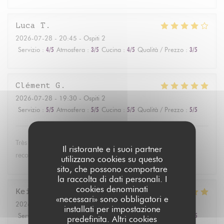
Luca
T
2026-07-28
- 20:45 - Ospiti 2
Servizio
:
4
/5
Atmosfera
:
3
/5
Cucina
:
4
/5
Qualità / Prezzo
:
3
/5
Clément
G
2026-07-28
- 19:30 - Ospiti 2
Servizio
:
5
/5
Atmosfera
:
5
/5
Cucina
:
5
/5
Qualità / Prezzo
:
5
/5
Très bon, terrasse au calme, et service aux petits soins. Je
Il ristorante e i suoi partner
recommande !
utilizzano cookies su questo
sito, che possono comportare
la raccolta di dati personali. I
cookies denominati
Kei
R
«necessari» sono obbligatori e
2026-07-22
- 19:15 - Ospiti 3
installati per impostazione
Servizio
:
4
/5
Atmosfera
:
4
/5
Cucina
:
5
/5
Qualità / Prezzo
:
4
/5
predefinita. Altri cookies