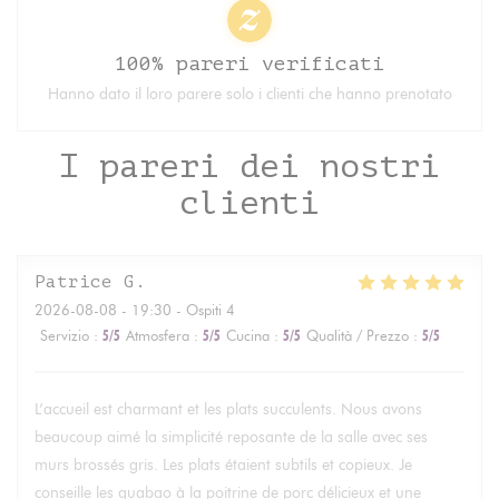
100% pareri verificati
Hanno dato il loro parere solo i clienti che hanno prenotato
I pareri dei nostri
clienti
Patrice
G
2026-08-08
- 19:30 - Ospiti 4
Servizio
:
5
/5
Atmosfera
:
5
/5
Cucina
:
5
/5
Qualità / Prezzo
:
5
/5
L’accueil est charmant et les plats succulents. Nous avons
beaucoup aimé la simplicité reposante de la salle avec ses
murs brossés gris. Les plats étaient subtils et copieux. Je
conseille les guabao à la poitrine de porc délicieux et une