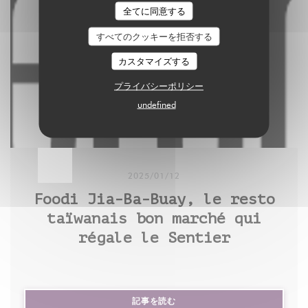
全てに同意する
avant d’animer une série d’ateliers de cuisine, très
plats emblématiques de la cuisine taïwanaise.
une panna cotta thé noir au litchi (8€), surmontée
courus, consacrés à la richesse gastronomique de
Encore assez méconnue en France, celle-ci se
de perles de tapioca taïwanais, très peu sucrée et
すべてのクッキーを拒否する
cette grande île de 24 millions d’habitants plantée à
caractérise par l’influence des nombreux peuples
d'une délicatesse infinie. Un must-taste !
カスタマイズする
180 kilomètres à l’est des côtes chinoises.
qui ont convoité l’île à travers l’histoire : les
プライバシーポリシー
Néerlandais, les Chinois, les Japonais, les Hakkas
undefined
Vous pouvez partager un article en cliquant sur les
(Chinois hans originaires du sud de la Chine) ou
icônes de partage en haut à droite de celui-ci.
encore les Aborigènes de Taïwan (communauté
La reproduction totale ou partielle d’un article, sans
issue de tribus d’origine austronésienne).
l’autorisation écrite et préalable du Monde, est
2025/01/12
strictement interdite.
Virginia Chuang en fait une synthèse très réussie
Foodi Jia-Ba-Buay, le resto
Pour plus d’informations, consultez nos conditions
dans Easy Taïwan, un ouvrage pratique composé de
taïwanais bon marché qui
générales de vente.
43 recettes, toutes faciles à réaliser, récemment
régale le Sentier
Pour toute demande d’autorisation, contactez
paru chez Mango Editions. Parmi les plats phares
syndication@lemonde.fr.
de son répertoire : les fameux gua baos (petits
En tant qu’abonné, vous pouvez offrir jusqu’à cinq
pains cuits à la vapeur garnis de poitrine de porc),
articles par mois à l’un de vos proches grâce à la
((新しいウィンドウで開きます))
記事を読む
le poulet aux « trois tasses » (parfumé au