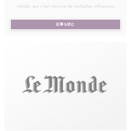
natale, qui s’est nourrie de multiples influences
bento), 2 sides, 2 desserts, pas de dispersion, pas
culinaires au cours de son histoire mouvementée.
de remplissage inutile. A l'arrivée, moins de choix,
forcément, pour le gastronome de passage, mais
((新しいウィンドウで開きます))
記事を読む
Virginia Chuang est l’une des meilleures
en échange, aucune nouille réchauffée au micro-
ambassadrices de la cuisine taïwanaise en France.
ondes ni aucune sauce fatiguée qui aurait attendu
L’ancienne journaliste, native de Taïpei, a participé à
trop longtemps. Opérant en équipe réduite, l'attente
l’ouverture du premier salon de thé taïwanais dans
peut paraître un peu longuette une fois installés,
l’Hexagone, au début des années 2000, à Paris,
mais c'est le gage d'une assiette préparée à la
avant d’animer une série d’ateliers de cuisine, très
commande, avec soin.
courus, consacrés à la richesse gastronomique de
cette grande île de 24 millions d’habitants plantée à
Les entrées posent le ton, avec ces wontons porc-
180 kilomètres à l’est des côtes chinoises.
gingembre à l’huile rouge (8€ les 4 pièces) à la
farce juteuse et à la chaleur aromatique bien
Vous pouvez partager un article en cliquant sur les
présente, tout comme ces Ha kao crevettes (9€ les 3
icônes de partage en haut à droite de celui-ci.
pièces) translucides, à la farce légèrement sucrée.
La reproduction totale ou partielle d’un article, sans