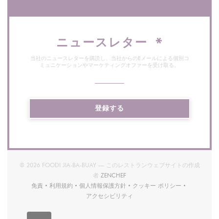
ニュースレター
*
当社のニュースレターを購読し、当社からのEメールによる個別コ
ミュニケーションやマーケティングオファーを受け取る。
登録する
© 2026 FOODI JIA-BA-BUAY — このレストランウェブサイトの作成
((新しいウィンドウで開きます))
者
ZENCHEF
免責
利用規約
個人情報保護方針
クッキー ポリシー
((新しいウィンドウで開きます))
((新しいウィンドウで開きます))
((新しいウィンドウで開きます))
((新しいウィンドウで開
アクセシビリティ
((新しいウィンドウで開きます))