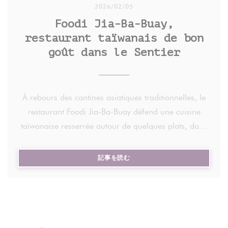
2026/02/05
Foodi Jia-Ba-Buay,
restaurant taïwanais de bon
goût dans le Sentier
À rebours des cantines asiatiques traditionnelles, le
restaurant Foodi Jia-Ba-Buay défend une cuisine
taïwanaise resserrée autour de quelques plats, dans
un décor contemporain.
((新しいウィンドウで開きます))
記事を読む
Chez Foodi Jia-Ba-Buay, pas de lanternes rouges ni
de dragons dorés. Si le restaurant a importé dans
la capitale la gastronomie taïwanaise, c'est en
laissant à la porte tout folklore, s'appuyant sur des
lignes contemporaines et un décor sobre, baigné de