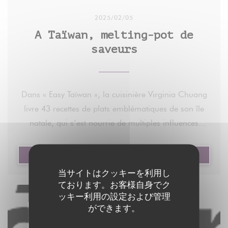
l’autorisation écrite et préalable du Monde, est
Foodi Jia-Ba-Buay - Ha Kao crevettes
2025/02/05
strictement interdite.
A Taïwan, melting-pot de
Pour plus d’informations, consultez nos conditions
Côté plats, le bol de riz au porc braisé et œuf dur
saveurs
générales de vente.
aux cinq épices (16€) joue la carte du réconfort,
Pour toute demande d’autorisation, contactez
avec un certain gras assumé et des pickles de radis
syndication@lemonde.fr.
pour un chaud-froid/rond-acide appréciable. Le niu
Dans « Easy Taïwan », la cuisinière Virginia Chuang
En tant qu’abonné, vous pouvez offrir jusqu’à cinq
rou mian, une grande soupe de nouilles au bœuf
livre 43 recettes de plats emblématiques de son île
articles par mois à l’un de vos proches grâce à la
(20€), est le plat signature de la Maison, avec un
natale, qui s’est nourrie de multiples influences
fonctionnalité « Offrir un article ».
bouillon clair mais sapide, des nouilles plates
culinaires au cours de son histoire mouvementée.
légèrement ondulées, et une viande aussi tendre
https://www.lemonde.fr/le-monde-passe-a-
que dans un bourguignon.
((新しいウィンドウで開きます))
記事を読む
Virginia Chuang est l’une des meilleures
table/article/2025/02/05/a-taiwan-melting-pot-de-
当サイトはクッキーを利用し
ambassadrices de la cuisine taïwanaise en France.
saveurs_6532288_6082232.html
Au déjeuner, comptez 21€ la formule entrée/plat,
ております。お客様自身でク
L’ancienne journaliste, native de Taïpei, a participé à
Depuis une quinzaine d’années, la cuisinière est à
ッキー利用の設定および管理
avec 3€ de supplément pour certains plats. Le
ができます。
l’ouverture du premier salon de thé taïwanais dans
la tête de son propre restaurant, Foodi Jia-Ba-Buay
dessert, qu'on pensait zapper par manque d'appétit
l’Hexagone, au début des années 2000, à Paris,
(Paris 2e) : une table familiale où elle concocte les
restant, agit comme un dernier coup de théâtre :