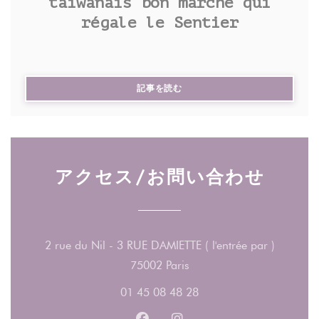
taïwanais bon marché qui
régale le Sentier
Virginia Chuang en fait une synthèse très réussie
dans Easy Taïwan, un ouvrage pratique composé de
43 recettes, toutes faciles à réaliser, récemment
((新しいウィンドウで開きます))
記事を読む
paru chez Mango Editions. Parmi les plats phares
de son répertoire : les fameux gua baos (petits
pains cuits à la vapeur garnis de poitrine de porc),
le poulet aux « trois tasses » (parfumé au
gingembre), les crevettes sautées à l’ananas, les
アクセス/お問い合わせ
omelettes aux huîtres (que l’on mange dans la rue)
ou encore l’incontournable lu rou fan, mets
populaire à base de riz au porc longuement mijoté.
2 rue du Nil - 3 RUE DAMIETTE ( l'entrée par )
((新しいウィンドウで開き
75002 Paris
01 45 08 48 28