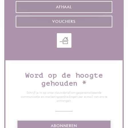
AFHAAL
VOUCHERS
Word op de hoogte
gehouden
*
Schrijf je in op onze nieuwsbrief om gepersonaliseerde
communicatie en marketingaanbiedingen per e-mail van ons te
ontvangen.
ABONNEREN