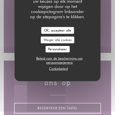
uw keuzes op elk moment
wijzigen door op het
2 rue du Nil - 3 RUE DAMIETTE ( l'entrée par )
cookiepictogram linksonder
op de sitepagina's te klikken.
((opent in een nieuw venst
75002 Paris
01 45 08 48 28
OK, accepteer alle
Weiger alle cookies
Facebook ((opent in een nieuw v
Instagram ((opent in een n
Personaliseer
Beleid voor de bescherming van
persoonsgegevens
Cookiebeleid
Neem contact met
ons op
RESERVEER EEN TAFEL