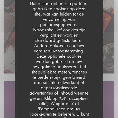
Het restaurant en zijn partners
gebruiken cookies op deze
site, wat kan leiden tot de
verzameling van
persoonsgegevens.
'Noodzakelijke' cookies zijn
verplicht en worden
standaard geïnstalleerd.
Andere optionele cookies
vereisen uw toestemming.
Deze optionele cookies
worden gebruikt om uw
navigatie te analyseren, het
sitepubliek te meten, functies
te bieden (bijv. gerelateerd
aan sociale netwerken) of
gepersonaliseerde
advertenties of inhoud weer te
Plattegrond en
geven. Klik op 'OK, accepteer
Contact
alle', 'Weiger alle' of
'Personaliseer' om uw
voorkeuren te beheren. U kunt