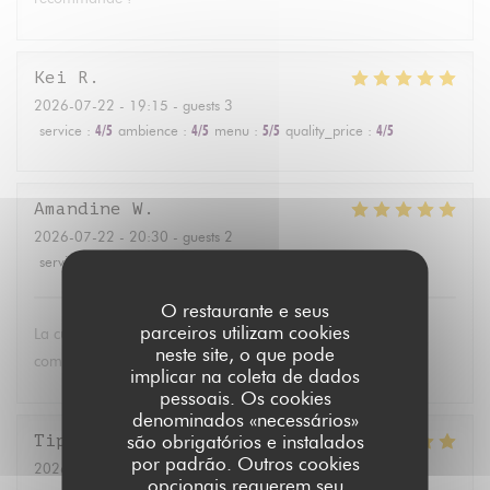
Kei
R
2026-07-22
- 19:15 - guests 3
service
:
4
/5
ambience
:
4
/5
menu
:
5
/5
quality_price
:
4
/5
Amandine
W
2026-07-22
- 20:30 - guests 2
service
:
5
/5
ambience
:
5
/5
menu
:
5
/5
quality_price
:
5
/5
O restaurante e seus
parceiros utilizam cookies
La cuisine est toujours savoureuse. Le service attentionné
neste site, o que pode
comme d’habitude
implicar na coleta de dados
pessoais. Os cookies
denominados «necessários»
são obrigatórios e instalados
Tiphaine
L
por padrão. Outros cookies
2026-07-21
- 12:30 - guests 10
opcionais requerem seu