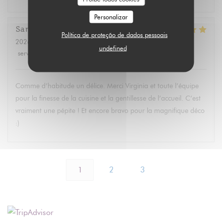
Personalizar
Sandrine
A
Política de proteção de dados pessoais
2026-07-11
- 14:30 - guests 2
undefined
service
:
5
/5
ambience
:
5
/5
menu
:
5
/5
quality_price
:
5
/5
Comme d’habitude un délice. Merci Virginia et toute l’équipe
pour la finesse de la cuisine et la gentillesse de l’accueil. C’est
vraiment une pépite ! Et encore bravo pour la magnifique déco
:)
1
2
3