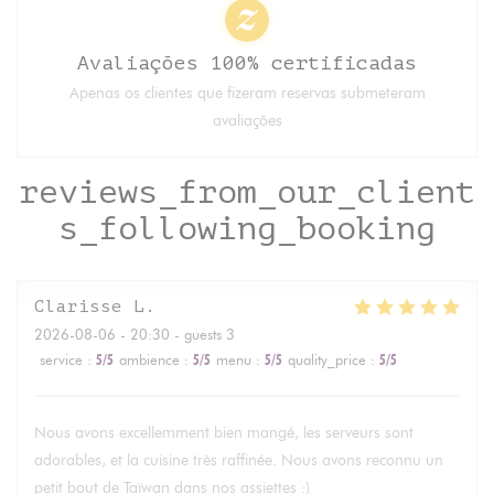
Avaliações 100% certificadas
Apenas os clientes que fizeram reservas submeteram
avaliações
reviews_from_our_client
s_following_booking
Clarisse
L
2026-08-06
- 20:30 - guests 3
service
:
5
/5
ambience
:
5
/5
menu
:
5
/5
quality_price
:
5
/5
Nous avons excellemment bien mangé, les serveurs sont
adorables, et la cuisine très raffinée. Nous avons reconnu un
petit bout de Taïwan dans nos assiettes :)