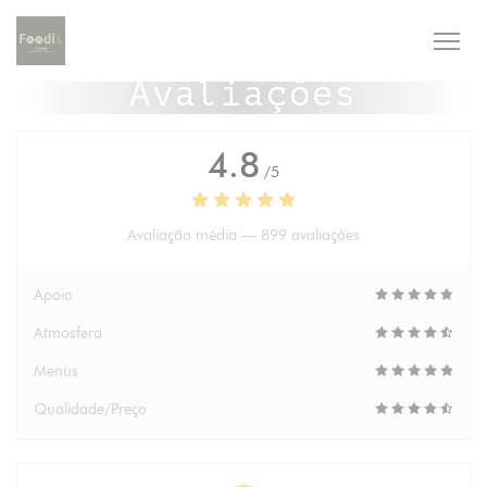
Painel de Gerenciamento de Cookies
Avaliações
4.8
/5
Avaliação média —
899 avaliações
Apoio
Atmosfera
Menus
Qualidade/Preço