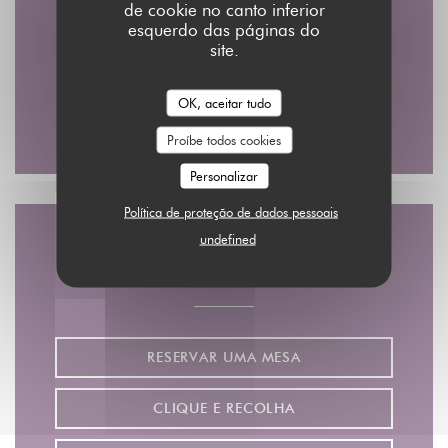
de cookie no canto inferior
2 rue du Nil - 3 RUE DAMIETTE ( l'entrée par )
esquerdo das páginas do
((abre numa nova janela)
75002 Paris
site.
01 45 08 48 28
OK, aceitar tudo
Facebook ((abre numa nova jane
Instagram ((abre numa no
Proíbe todos cookies
Personalizar
Política de proteção de dados pessoais
undefined
Contacte-nos
RESERVAR UMA MESA
CLIQUE E RECOLHA