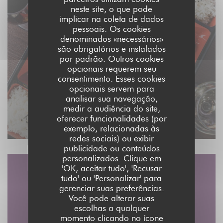
neste site, o que pode
implicar na coleta de dados
pessoais. Os cookies
denominados «necessários»
são obrigatórios e instalados
por padrão. Outros cookies
opcionais requerem seu
consentimento. Esses cookies
opcionais servem para
analisar sua navegação,
medir a audiência do site,
oferecer funcionalidades (por
exemplo, relacionadas às
redes sociais) ou exibir
publicidade ou conteúdos
personalizados. Clique em
'OK, aceitar tudo', 'Recusar
tudo' ou 'Personalizar' para
Mapa e Contacto
gerenciar suas preferências.
Você pode alterar suas
escolhas a qualquer
momento clicando no ícone