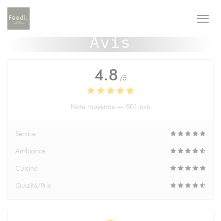
Personnalisation de vos choix en matière de cookies
Avis
4.8
/5
Note moyenne —
901 avis
Service
Ambiance
Cuisine
Qualité/Prix