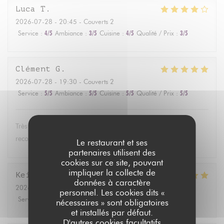
Luca
T
2026-07-28
- 20:45 - Couverts 2
Service
:
4
/5
Ambiance
:
3
/5
Cuisine
:
4
/5
Qualité / Prix
:
3
/5
Clément
G
2026-07-28
- 19:30 - Couverts 2
Service
:
5
/5
Ambiance
:
5
/5
Cuisine
:
5
/5
Qualité / Prix
:
5
/5
Très bon, terrasse au calme, et service aux petits soins. Je
recommande !
Le restaurant et ses
partenaires utilisent des
cookies sur ce site, pouvant
impliquer la collecte de
Kei
R
données à caractère
2026-07-22
- 19:15 - Couverts 3
personnel. Les cookies dits «
Service
:
4
/5
Ambiance
:
4
/5
Cuisine
:
5
/5
Qualité / Prix
:
4
/5
nécessaires » sont obligatoires
et installés par défaut.
D'autres cookies facultatifs