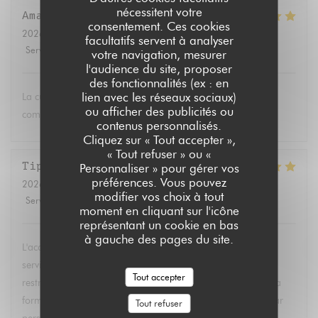
nécessitent votre
Amandine
W
consentement. Ces cookies
2026-07-22
- 20:30 - Couverts 2
facultatifs servent à analyser
Service
:
5
/5
Ambiance
:
5
/5
Cuisine
:
5
/5
Qualité / Prix
:
5
/5
votre navigation, mesurer
l'audience du site, proposer
des fonctionnalités (ex : en
lien avec les réseaux sociaux)
La cuisine est toujours savoureuse. Le service attentionné
ou afficher des publicités ou
comme d’habitude
contenus personnalisés.
Cliquez sur « Tout accepter »,
« Tout refuser » ou «
Tiphaine
L
Personnaliser » pour gérer vos
préférences. Vous pouvez
2026-07-21
- 12:30 - Couverts 10
modifier vos choix à tout
Service
:
5
/5
Ambiance
:
5
/5
Cuisine
:
5
/5
Qualité / Prix
:
3
/5
moment en cliquant sur l'icône
représentant un cookie en bas
à gauche des pages du site.
L'accueil était parfait, nous avons eu une grande table, le
service était rapide, et ils ont su s'adapter à toutes les
Tout accepter
restrictions alimentaires ! Le seul bémol je trouve c'est que la
formule fixe que nous avons eue était un peu chère (24€ par
Tout refuser