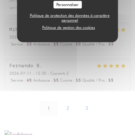
personne) par rapport à la quantité et la diversité des plats
Personnaliser
servis. Mais c'était vraiment super bon !
Politique de protection des données à caractère
personnel
Politique de gestion des cookies
Mihoko
T
2026-07-17
- 19:00 - Couverts 3
Service
:
5
/5
Ambiance
:
5
/5
Cuisine
:
5
/5
Qualité / Prix
:
5
/5
Fernando
B
2026-07-11
- 12:30 - Couverts 2
Service
:
4
/5
Ambiance
:
5
/5
Cuisine
:
5
/5
Qualité / Prix
:
5
/5
1
2
3