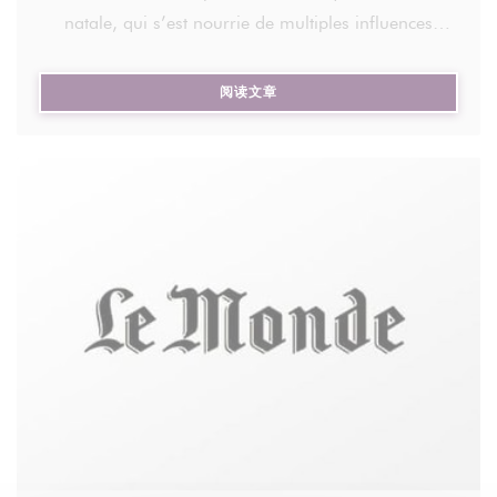
natale, qui s’est nourrie de multiples influences
bento), 2 sides, 2 desserts, pas de dispersion, pas
culinaires au cours de son histoire mouvementée.
de remplissage inutile. A l'arrivée, moins de choix,
forcément, pour le gastronome de passage, mais
((在新窗口中打开))
阅读文章
Virginia Chuang est l’une des meilleures
en échange, aucune nouille réchauffée au micro-
ambassadrices de la cuisine taïwanaise en France.
ondes ni aucune sauce fatiguée qui aurait attendu
L’ancienne journaliste, native de Taïpei, a participé à
trop longtemps. Opérant en équipe réduite, l'attente
l’ouverture du premier salon de thé taïwanais dans
peut paraître un peu longuette une fois installés,
l’Hexagone, au début des années 2000, à Paris,
mais c'est le gage d'une assiette préparée à la
avant d’animer une série d’ateliers de cuisine, très
commande, avec soin.
courus, consacrés à la richesse gastronomique de
cette grande île de 24 millions d’habitants plantée à
Les entrées posent le ton, avec ces wontons porc-
180 kilomètres à l’est des côtes chinoises.
gingembre à l’huile rouge (8€ les 4 pièces) à la
farce juteuse et à la chaleur aromatique bien
Vous pouvez partager un article en cliquant sur les
présente, tout comme ces Ha kao crevettes (9€ les 3
icônes de partage en haut à droite de celui-ci.
pièces) translucides, à la farce légèrement sucrée.
La reproduction totale ou partielle d’un article, sans