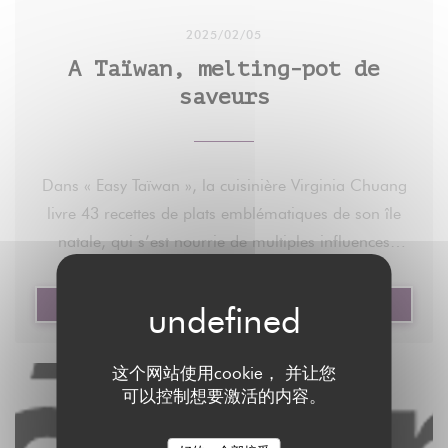
l’autorisation écrite et préalable du Monde, est
Foodi Jia-Ba-Buay - Ha Kao crevettes
2025/02/05
strictement interdite.
A Taïwan, melting-pot de
Pour plus d’informations, consultez nos conditions
Côté plats, le bol de riz au porc braisé et œuf dur
saveurs
générales de vente.
aux cinq épices (16€) joue la carte du réconfort,
Pour toute demande d’autorisation, contactez
avec un certain gras assumé et des pickles de radis
syndication@lemonde.fr.
pour un chaud-froid/rond-acide appréciable. Le niu
Dans « Easy Taïwan », la cuisinière Virginia Chuang
En tant qu’abonné, vous pouvez offrir jusqu’à cinq
rou mian, une grande soupe de nouilles au bœuf
livre 43 recettes de plats emblématiques de son île
articles par mois à l’un de vos proches grâce à la
(20€), est le plat signature de la Maison, avec un
natale, qui s’est nourrie de multiples influences
fonctionnalité « Offrir un article ».
bouillon clair mais sapide, des nouilles plates
culinaires au cours de son histoire mouvementée.
légèrement ondulées, et une viande aussi tendre
https://www.lemonde.fr/le-monde-passe-a-
que dans un bourguignon.
((在新窗口中打开))
阅读文章
Virginia Chuang est l’une des meilleures
table/article/2025/02/05/a-taiwan-melting-pot-de-
ambassadrices de la cuisine taïwanaise en France.
saveurs_6532288_6082232.html
Au déjeuner, comptez 21€ la formule entrée/plat,
这个网站使用cookie， 并让您
L’ancienne journaliste, native de Taïpei, a participé à
Depuis une quinzaine d’années, la cuisinière est à
avec 3€ de supplément pour certains plats. Le
可以控制想要激活的内容。
l’ouverture du premier salon de thé taïwanais dans
la tête de son propre restaurant, Foodi Jia-Ba-Buay
dessert, qu'on pensait zapper par manque d'appétit
l’Hexagone, au début des années 2000, à Paris,
(Paris 2e) : une table familiale où elle concocte les
restant, agit comme un dernier coup de théâtre :