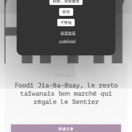
好的，全部接受
avant d’animer une série d’ateliers de cuisine, très
plats emblématiques de la cuisine taïwanaise.
une panna cotta thé noir au litchi (8€), surmontée
禁用
courus, consacrés à la richesse gastronomique de
Encore assez méconnue en France, celle-ci se
de perles de tapioca taïwanais, très peu sucrée et
cette grande île de 24 millions d’habitants plantée à
caractérise par l’influence des nombreux peuples
个性化
d'une délicatesse infinie. Un must-taste !
180 kilomètres à l’est des côtes chinoises.
qui ont convoité l’île à travers l’histoire : les
保密政策
Néerlandais, les Chinois, les Japonais, les Hakkas
undefined
Vous pouvez partager un article en cliquant sur les
(Chinois hans originaires du sud de la Chine) ou
icônes de partage en haut à droite de celui-ci.
encore les Aborigènes de Taïwan (communauté
La reproduction totale ou partielle d’un article, sans
issue de tribus d’origine austronésienne).
l’autorisation écrite et préalable du Monde, est
2025/01/12
strictement interdite.
Virginia Chuang en fait une synthèse très réussie
Foodi Jia-Ba-Buay, le resto
Pour plus d’informations, consultez nos conditions
dans Easy Taïwan, un ouvrage pratique composé de
taïwanais bon marché qui
générales de vente.
43 recettes, toutes faciles à réaliser, récemment
régale le Sentier
Pour toute demande d’autorisation, contactez
paru chez Mango Editions. Parmi les plats phares
syndication@lemonde.fr.
de son répertoire : les fameux gua baos (petits
En tant qu’abonné, vous pouvez offrir jusqu’à cinq
pains cuits à la vapeur garnis de poitrine de porc),
articles par mois à l’un de vos proches grâce à la
((在新窗口中打开))
阅读文章
le poulet aux « trois tasses » (parfumé au