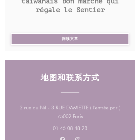
taïwanais bon marché qui
régale le Sentier
Virginia Chuang en fait une synthèse très réussie
dans Easy Taïwan, un ouvrage pratique composé de
43 recettes, toutes faciles à réaliser, récemment
((在新窗口中打开))
阅读文章
paru chez Mango Editions. Parmi les plats phares
de son répertoire : les fameux gua baos (petits
pains cuits à la vapeur garnis de poitrine de porc),
le poulet aux « trois tasses » (parfumé au
gingembre), les crevettes sautées à l’ananas, les
地图和联系方式
omelettes aux huîtres (que l’on mange dans la rue)
ou encore l’incontournable lu rou fan, mets
populaire à base de riz au porc longuement mijoté.
2 rue du Nil - 3 RUE DAMIETTE ( l'entrée par )
((在新窗口中打开))
75002 Paris
01 45 08 48 28