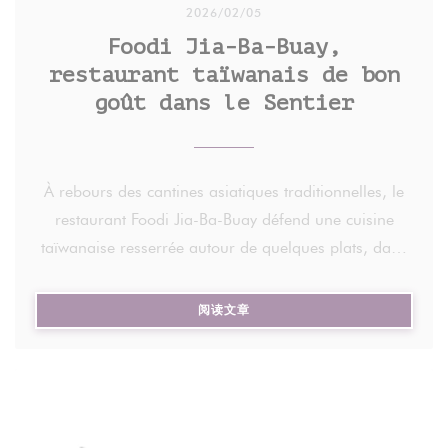
2026/02/05
Foodi Jia-Ba-Buay,
restaurant taïwanais de bon
goût dans le Sentier
À rebours des cantines asiatiques traditionnelles, le
restaurant Foodi Jia-Ba-Buay défend une cuisine
taïwanaise resserrée autour de quelques plats, dans
un décor contemporain.
((在新窗口中打开))
阅读文章
Chez Foodi Jia-Ba-Buay, pas de lanternes rouges ni
de dragons dorés. Si le restaurant a importé dans
la capitale la gastronomie taïwanaise, c'est en
laissant à la porte tout folklore, s'appuyant sur des
lignes contemporaines et un décor sobre, baigné de