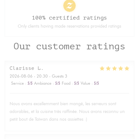
100% certified ratings
Only clients having made reservations provided ratings
Our customer ratings
Clarisse
L
2026-08-06
- 20:30 - Guests 3
Service
:
5
/5
Ambiance
:
5
/5
Food
:
5
/5
Value
:
5
/5
Nous avons excellemment bien mangé, les serveurs sont
adorables, et la cuisine très raffinée. Nous avons reconnu un
petit bout de Taïwan dans nos assiettes :)