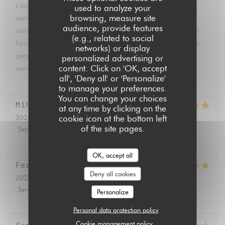
L'accueil était parfait, nous avons eu une grande table, le
used to analyze your
browsing, measure site
service était rapide, et ils ont su s'adapter à toutes les
audience, provide features
restrictions alimentaires ! Le seul bémol je trouve c'est que la
(e.g., related to social
formule fixe que nous avons eue était un peu chère (24€ par
networks) or display
personne) par rapport à la quantité et la diversité des plats
personalized advertising or
content. Click on 'OK, accept
servis. Mais c'était vraiment super bon !
all', 'Deny all' or 'Personalize'
to manage your preferences.
You can change your choices
Mihoko
T
at any time by clicking on the
cookie icon at the bottom left
2026-07-17
- 19:00 - Guests 3
of the site pages.
Service
:
5
/5
Ambiance
:
5
/5
Food
:
5
/5
Value
:
5
/5
OK, accept all
Fernando
B
Deny all cookies
2026-07-11
- 12:30 - Guests 2
Service
:
4
/5
Ambiance
:
5
/5
Food
:
5
/5
Value
:
5
/5
Personalize
Personal data protection policy
Cookie management policy