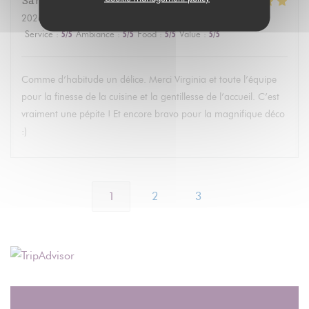
Sandrine
A
2026-07-11
- 14:30 - Guests 2
Service
:
5
/5
Ambiance
:
5
/5
Food
:
5
/5
Value
:
5
/5
Comme d’habitude un délice. Merci Virginia et toute l’équipe
pour la finesse de la cuisine et la gentillesse de l’accueil. C’est
vraiment une pépite ! Et encore bravo pour la magnifique déco
:)
1
2
3