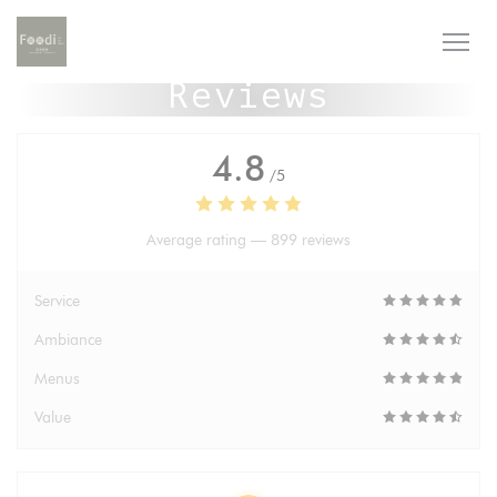
Personalizing your cookie choices
Reviews
4.8
/5
Average rating —
899 reviews
Service
Ambiance
Menus
Value