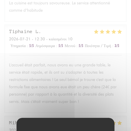
La cuisine est toujours savoureuse. Le service attentionné
comme d’habitude
Tiphaine
L
2026-07-21
- 12:30 - καλεσμένοι 10
Υπηρεσία
:
5
/5
Ατμόσφαιρα
:
5
/5
Μενού
:
5
/5
Ποιότητα / Τιμή
:
3
/5
L'accueil était parfait, nous avons eu une grande table, le
service était rapide, et ils ont su s'adapter à toutes les
restrictions alimentaires ! Le seul bémol je trouve c'est que la
formule fixe que nous avons eue était un peu chère (24€ par
personne) par rapport à la quantité et la diversité des plats
servis. Mais c'était vraiment super bon !
Mihoko
T
2026-07-17
- 19:00 - καλεσμένοι 3