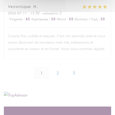
Veronique
H
2026-07-11
- 12:30 - καλεσμένοι 2
Υπηρεσία
:
4
/5
Ατμόσφαιρα
:
5
/5
Μενού
:
5
/5
Ποιότητα / Τιμή
:
5
/5
Cuisine fine, subtile et exquise. C'est ma seconde visite et nous
avons découvert de nouveaux mets très intéressants et
succulents en saveur et en fumet. Nous nous sommes régalés.
1
2
3