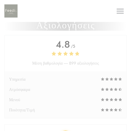
Πίνακας διαχείρισης "Μπισκότων" (Cookies)
Αξιολογήσεις
4.8
/5
Μέση βαθμολογία —
899 αξιολογήσεις
Υπηρεσία
Ατμόσφαιρα
Μενού
Ποιότητα/Τιμή