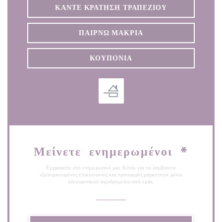
ΚΆΝΤΕ ΚΡΆΤΗΣΗ ΤΡΑΠΕΖΙΟΎ
ΠΑΊΡΝΩ ΜΑΚΡΙΆ
ΚΟΥΠΌΝΙΑ
Μείνετε ενημερωμένοι
*
Εγγραφείτε στο ενημερωτικό μας δελτίο για να λαμβάνετε
εξατομικευμένες επικοινωνίες και προσφορές μάρκετινγκ μέσω
ηλεκτρονικού ταχυδρομείου από εμάς.