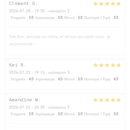
Clément
G
2026-07-28
- 19:30 - καλεσμένοι 2
Υπηρεσία
:
5
/5
Ατμόσφαιρα
:
5
/5
Μενού
:
5
/5
Ποιότητα / Τιμή
:
5
/5
Très bon, terrasse au calme, et service aux petits soins. Je
recommande !
Kei
R
2026-07-22
- 19:15 - καλεσμένοι 3
Υπηρεσία
:
4
/5
Ατμόσφαιρα
:
4
/5
Μενού
:
5
/5
Ποιότητα / Τιμή
:
4
/5
Amandine
W
2026-07-22
- 20:30 - καλεσμένοι 2
Υπηρεσία
:
5
/5
Ατμόσφαιρα
:
5
/5
Μενού
:
5
/5
Ποιότητα / Τιμή
:
5
/5