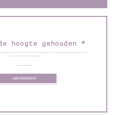
de hoogte gehouden
*
ief om gepersonaliseerde communicatie en marketingaanbiedingen per e-
mail van ons te ontvangen.
ABONNEREN