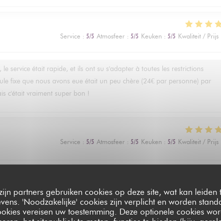
Service
:
5
/5
Atmosfeer
:
5
/5
Keuken
:
5
/5
Kwaliteit / Prijs
e service était rapide, et ils ont su s'adapter à toutes les restrictions
rmule fixe que nous avons eue était un peu chère (24€ par personne) par
ais c'était vraiment super bon !
Service
:
5
/5
Atmosfeer
:
5
/5
Keuken
:
5
/5
Kwaliteit / Prijs
Service
:
4
/5
Atmosfeer
:
5
/5
Keuken
:
5
/5
Kwaliteit / Prijs
zijn partners gebruiken cookies op deze site, wat kan leiden
ens. 'Noodzakelijke' cookies zijn verplicht en worden standa
ookies vereisen uw toestemming. Deze optionele cookies wo