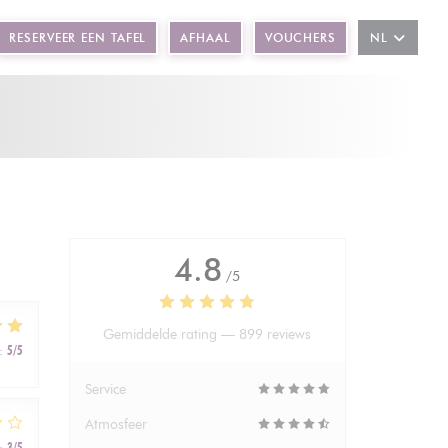
RESERVEER EEN TAFEL
AFHAAL
VOUCHERS
NL
4.8
/5
Gemiddelde rating —
899 reviews
:
5
/5
Service
Atmosfeer
:
3
/5