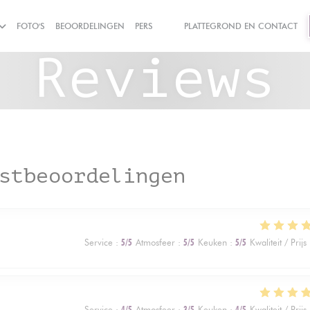
FOTO'S
BEOORDELINGEN
PERS
PLATTEGROND EN CONTACT
((OPENT IN EEN NIEUW VENSTER))
((OPENT IN EEN NIEUW VENSTER))
Reviews
stbeoordelingen
Service
:
5
/5
Atmosfeer
:
5
/5
Keuken
:
5
/5
Kwaliteit / Prijs
Service
:
4
/5
Atmosfeer
:
3
/5
Keuken
:
4
/5
Kwaliteit / Prijs