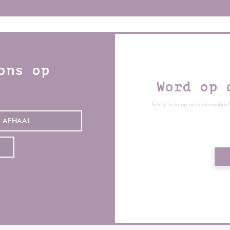
ons op
Word op 
Schrijf je in op onze nieuwsbr
AFHAAL