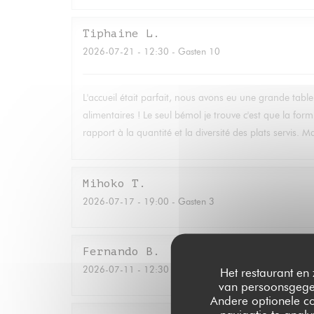
Tiphaine
L
2026-07-21
- 12:30 - Gasten 10
L'accueil était parfait, nous avons eu une grande table, l
alimentaires ! Le seul bémol je trouve c'est que la fo
rapport à la quantité et la diversité des plats servis. M
Mihoko
T
2026-07-17
- 19:00 - Gasten 3
Fernando
B
2026-07-11
- 12:30 - Gasten 2
Het restaurant en 
van persoonsgegev
Andere optionele c