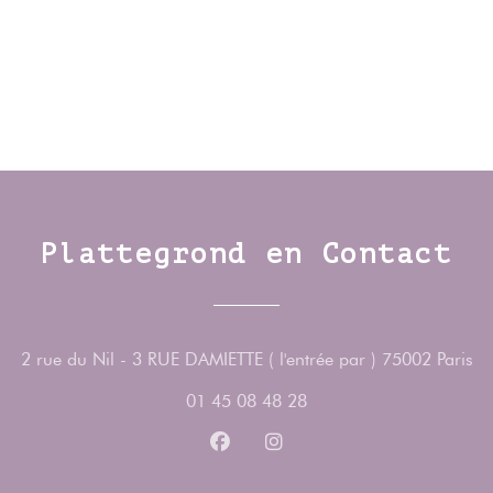
Plattegrond en Contact
((
2 rue du Nil - 3 RUE DAMIETTE ( l'entrée par ) 75002 Paris
01 45 08 48 28
Facebook ((opent in een nieuw v
Instagram ((opent in een n