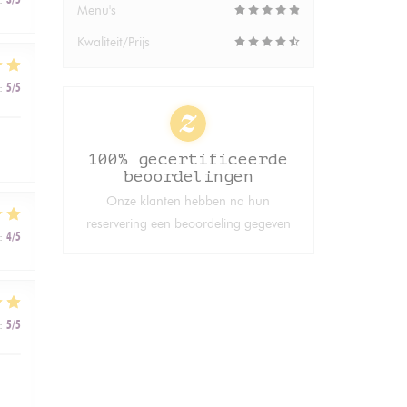
Menu's
Kwaliteit/Prijs
:
5
/5
100% gecertificeerde
beoordelingen
Onze klanten hebben na hun
reservering een beoordeling gegeven
:
4
/5
:
5
/5