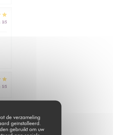
:
3
/5
:
5
/5
:
5
/5
 tot de verzameling
ard geïnstalleerd.
rden gebruikt om uw