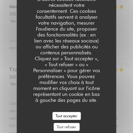
nécessitent votre
Amandine
W
consentement. Ces cookies
2026-07-22
- 20:30 - Couverts 2
facultatifs servent à analyser
Service
:
5
/5
Ambiance
:
5
/5
Cuisine
:
5
/5
Qualité / Prix
:
5
/5
votre navigation, mesurer
l'audience du site, proposer
des fonctionnalités (ex : en
lien avec les réseaux sociaux)
La cuisine est toujours savoureuse. Le service attentionné
ou afficher des publicités ou
comme d’habitude
contenus personnalisés.
Cliquez sur « Tout accepter »,
« Tout refuser » ou «
Tiphaine
L
Personnaliser » pour gérer vos
préférences. Vous pouvez
2026-07-21
- 12:30 - Couverts 10
modifier vos choix à tout
Service
:
5
/5
Ambiance
:
5
/5
Cuisine
:
5
/5
Qualité / Prix
:
3
/5
moment en cliquant sur l'icône
représentant un cookie en bas
à gauche des pages du site.
L'accueil était parfait, nous avons eu une grande table, le
service était rapide, et ils ont su s'adapter à toutes les
Tout accepter
restrictions alimentaires ! Le seul bémol je trouve c'est que la
formule fixe que nous avons eue était un peu chère (24€ par
Tout refuser