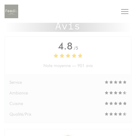
Personnalisation de vos choix en matière de cookies
Avis
4.8
/5
Note moyenne —
901 avis
Service
Ambiance
Cuisine
Qualité/Prix