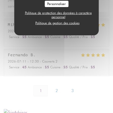
personne) par rapport à la quantité et la diversité des plats
Personnaliser
servis. Mais c'était vraiment super bon !
Politique de protection des données à caractère
personnel
Politique de gestion des cookies
Mihoko
T
2026-07-17
- 19:00 - Couverts 3
Service
:
5
/5
Ambiance
:
5
/5
Cuisine
:
5
/5
Qualité / Prix
:
5
/5
Fernando
B
2026-07-11
- 12:30 - Couverts 2
Service
:
4
/5
Ambiance
:
5
/5
Cuisine
:
5
/5
Qualité / Prix
:
5
/5
1
2
3