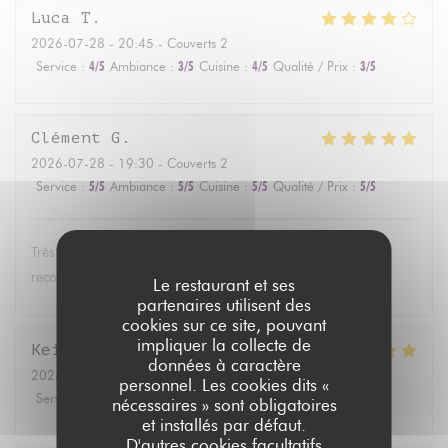
Luca
T
2026-07-28
- 20:45 - Couverts 2
Service
:
4
/5
Ambiance
:
3
/5
Cuisine
:
4
/5
Qualité / Prix
:
3
/5
Clément
G
2026-07-28
- 19:30 - Couverts 2
Service
:
5
/5
Ambiance
:
5
/5
Cuisine
:
5
/5
Qualité / Prix
:
5
/5
Très bon, terrasse au calme, et service aux petits soins. Je
recommande !
Le restaurant et ses
partenaires utilisent des
cookies sur ce site, pouvant
impliquer la collecte de
Kei
R
données à caractère
2026-07-22
- 19:15 - Couverts 3
personnel. Les cookies dits «
Service
:
4
/5
Ambiance
:
4
/5
Cuisine
:
5
/5
Qualité / Prix
:
4
/5
nécessaires » sont obligatoires
et installés par défaut.
D'autres cookies facultatifs