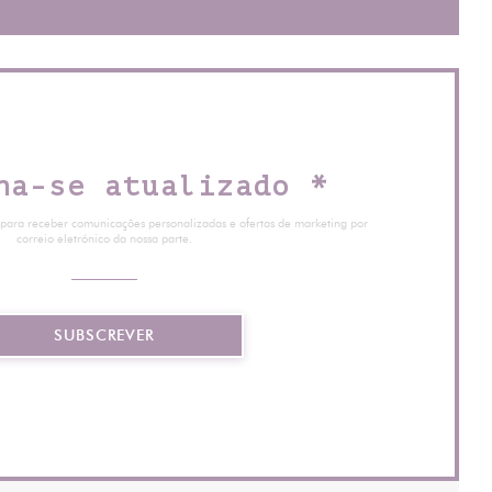
ha-se atualizado
*
 para receber comunicações personalizadas e ofertas de marketing por
correio eletrónico da nossa parte.
SUBSCREVER