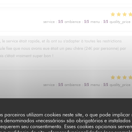
service
:
5
/5
ambience
:
5
/5
menu
:
5
/5
quality_price
e service était rapide, et ils ont su s'adapter à toutes les restrictions
rmule fixe que nous avons eue était un peu chère (24€ par personne) par
ais c'était vraiment super bon !
service
:
5
/5
ambience
:
5
/5
menu
:
5
/5
quality_price
service
:
4
/5
ambience
:
5
/5
menu
:
5
/5
quality_price
s parceiros utilizam cookies neste site, o que pode implica
es denominados «necessários» são obrigatórios e instalados
requerem seu consentimento. Esses cookies opcionais serve