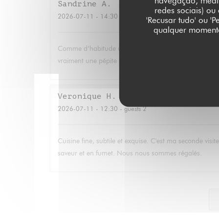
navegação, medir 
Sandrine
A
redes sociais) ou
2026-07-11
- 14:30 - guests 2
'Recusar tudo' ou '
qualquer momento 
Comme d’habitude un délice. Merci Virginia et toute l’éq
vraiment une pépite ! Et encore bravo pour la magnifi
Veronique
H
2026-07-11
- 12:30 - guests 2
Cuisine fine, subtile et exquise. C'est ma seconde vis
saveur et en fumet. Nous nous sommes régalés.