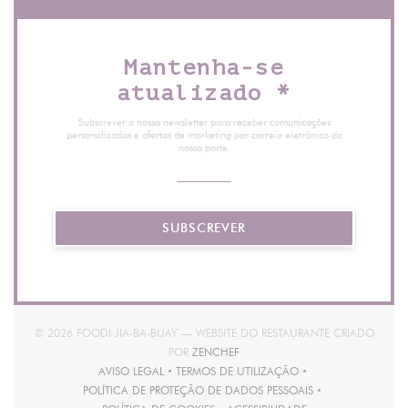
Mantenha-se
atualizado
*
Subscrever a nossa newsletter para receber comunicações
personalizadas e ofertas de marketing por correio eletrónico da
nossa parte.
SUBSCREVER
© 2026 FOODI JIA-BA-BUAY — WEBSITE DO RESTAURANTE CRIADO
((ABRE NUMA NOVA JANELA))
POR
ZENCHEF
AVISO LEGAL
TERMOS DE UTILIZAÇÃO
((ABRE NUMA NOVA JANELA))
((ABRE NUMA NOVA JANELA))
POLÍTICA DE PROTEÇÃO DE DADOS PESSOAIS
((ABRE NUMA NOVA JANELA))