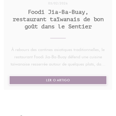
05/02/2026
Foodi Jia-Ba-Buay,
restaurant taïwanais de bon
goût dans le Sentier
À rebours des cantines asiatiques traditionnelles, le
restaurant Foodi Jia-Ba-Buay défend une cuisine
taïwanaise resserrée autour de quelques plats, dans
un décor contemporain.
((ABRE NUMA NOVA JANELA
LER O ARTIGO
Chez Foodi Jia-Ba-Buay, pas de lanternes rouges ni
de dragons dorés. Si le restaurant a importé dans
la capitale la gastronomie taïwanaise, c'est en
laissant à la porte tout folklore, s'appuyant sur des
lignes contemporaines et un décor sobre, baigné de