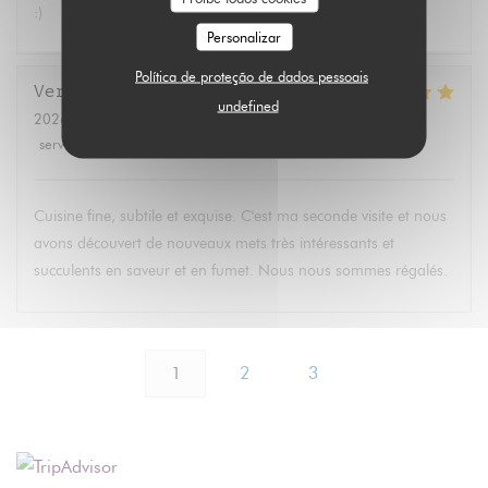
:)
Personalizar
Política de proteção de dados pessoais
Veronique
H
undefined
2026-07-11
- 12:30 - guests 2
service
:
4
/5
ambience
:
5
/5
menu
:
5
/5
quality_price
:
5
/5
Cuisine fine, subtile et exquise. C'est ma seconde visite et nous
avons découvert de nouveaux mets très intéressants et
succulents en saveur et en fumet. Nous nous sommes régalés.
1
2
3