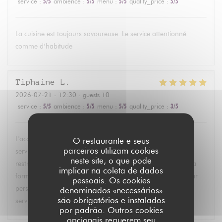
service
:
5
/5
ambience
:
5
/5
menu
:
5
/5
quality_price
:
5
/5
La cuisine est toujours savoureuse. Le service attentionné
comme d’habitude
Tiphaine
L
2026-07-21
- 12:30 - guests 10
service
:
5
/5
ambience
:
5
/5
menu
:
5
/5
quality_price
:
3
/5
L'accueil était parfait, nous avons eu une grande table, le
O restaurante e seus
parceiros utilizam cookies
service était rapide, et ils ont su s'adapter à toutes les
neste site, o que pode
restrictions alimentaires ! Le seul bémol je trouve c'est que la
implicar na coleta de dados
formule fixe que nous avons eue était un peu chère (24€ par
pessoais. Os cookies
personne) par rapport à la quantité et la diversité des plats
denominados «necessários»
são obrigatórios e instalados
servis. Mais c'était vraiment super bon !
por padrão. Outros cookies
opcionais requerem seu