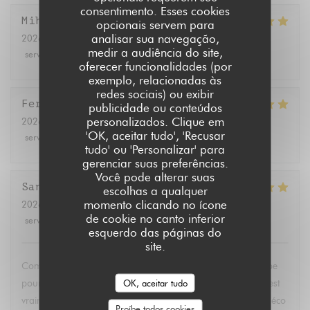
consentimento. Esses cookies
Mihoko
T
opcionais servem para
analisar sua navegação,
2026-07-17
- 19:00 - guests 3
medir a audiência do site,
service
:
5
/5
ambience
:
5
/5
menu
:
5
/5
quality_price
:
5
/5
oferecer funcionalidades (por
exemplo, relacionadas às
redes sociais) ou exibir
Fernando
B
publicidade ou conteúdos
personalizados. Clique em
2026-07-11
- 12:30 - guests 2
'OK, aceitar tudo', 'Recusar
service
:
4
/5
ambience
:
5
/5
menu
:
5
/5
quality_price
:
5
/5
tudo' ou 'Personalizar' para
gerenciar suas preferências.
Você pode alterar suas
Sandrine
A
escolhas a qualquer
momento clicando no ícone
2026-07-11
- 14:30 - guests 2
de cookie no canto inferior
service
:
5
/5
ambience
:
5
/5
menu
:
5
/5
quality_price
:
5
/5
esquerdo das páginas do
site.
Comme d’habitude un délice. Merci Virginia et toute l’équipe
OK, aceitar tudo
pour la finesse de la cuisine et la gentillesse de l’accueil. C’est
vraiment une pépite ! Et encore bravo pour la magnifique déco
Proíbe todos cookies