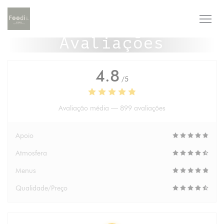
Painel de Gerenciamento de Cookies
Avaliações
4.8
/5
Avaliação média —
899 avaliações
Apoio
Atmosfera
Menus
Qualidade/Preço