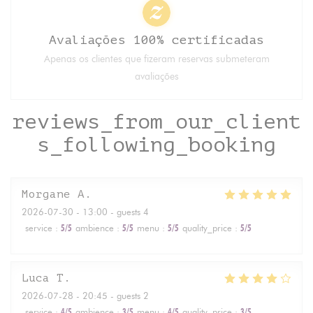
Avaliações 100% certificadas
Apenas os clientes que fizeram reservas submeteram
avaliações
reviews_from_our_client
s_following_booking
Morgane
A
2026-07-30
- 13:00 - guests 4
service
:
5
/5
ambience
:
5
/5
menu
:
5
/5
quality_price
:
5
/5
Luca
T
2026-07-28
- 20:45 - guests 2
service
:
4
/5
ambience
:
3
/5
menu
:
4
/5
quality_price
:
3
/5