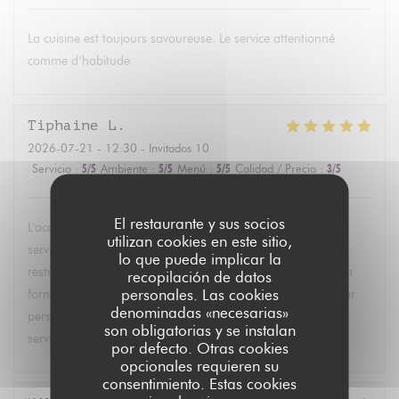
La cuisine est toujours savoureuse. Le service attentionné
comme d’habitude
Tiphaine
L
2026-07-21
- 12:30 - Invitados 10
Servicio
:
5
/5
Ambiente
:
5
/5
Menú
:
5
/5
Calidad / Precio
:
3
/5
El restaurante y sus socios
L'accueil était parfait, nous avons eu une grande table, le
utilizan cookies en este sitio,
service était rapide, et ils ont su s'adapter à toutes les
lo que puede implicar la
restrictions alimentaires ! Le seul bémol je trouve c'est que la
recopilación de datos
personales. Las cookies
formule fixe que nous avons eue était un peu chère (24€ par
denominadas «necesarias»
personne) par rapport à la quantité et la diversité des plats
son obligatorias y se instalan
servis. Mais c'était vraiment super bon !
por defecto. Otras cookies
opcionales requieren su
consentimiento. Estas cookies