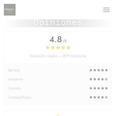
Personalización de sus opciones de cookies
Opiniones
4.8
/5
Valoración media —
899 Opiniones
Servicio
Ambiente
Comida
Calidad/Precio