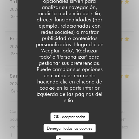
opcionales sirven para
Mihoko
T
analizar su navegación,
2026-07-17
- 19:00 - Invitados 3
medir la audiencia del sitio,
Servicio
:
5
/5
Ambiente
:
5
/5
Menú
:
5
/5
Calidad / Precio
:
5
/5
ofrecer funcionalidades (por
ejemplo, relacionadas con
redes sociales) o mostrar
publicidad o contenidos
Fernando
B
personalizados. Haga clic en
2026-07-11
- 12:30 - Invitados 2
'Aceptar todo', 'Rechazar
Servicio
:
4
/5
Ambiente
:
5
/5
Menú
:
5
/5
Calidad / Precio
:
5
/5
todo' o 'Personalizar' para
gestionar sus preferencias.
Puede cambiar sus opciones
en cualquier momento
Sandrine
A
haciendo clic en el icono de
2026-07-11
- 14:30 - Invitados 2
cookie en la parte inferior
Servicio
:
5
/5
Ambiente
:
5
/5
Menú
:
5
/5
Calidad / Precio
:
5
/5
izquierda de las páginas del
sitio.
Comme d’habitude un délice. Merci Virginia et toute l’équipe
OK, aceptar todas
pour la finesse de la cuisine et la gentillesse de l’accueil. C’est
vraiment une pépite ! Et encore bravo pour la magnifique déco
Denegar todas las cookies
:)