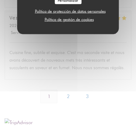
Personalizar
Política de protección de datos personales
Veronique
H
Política de gestión de cookies
2026-07-11
- 12:30 - Invitados 2
Servicio
:
4
/5
Ambiente
:
5
/5
Menú
:
5
/5
Calidad / Precio
:
5
/5
Cuisine fine, subtile et exquise. C'est ma seconde visite et nous
avons découvert de nouveaux mets très intéressants et
succulents en saveur et en fumet. Nous nous sommes régalés.
1
2
3