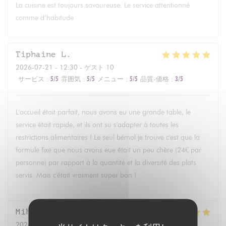
La cuisine est toujours savoureuse. Le service attentionné
comme d’habitude
Tiphaine
L
2026-07-21
- 12:30 - ゲスト 10
サービス
:
5
/5
雰囲気
:
5
/5
メニュー
:
5
/5
品質-価格
:
3
/5
L'accueil était parfait, nous avons eu une grande table, le
service était rapide, et ils ont su s'adapter à toutes les
restrictions alimentaires ! Le seul bémol je trouve c'est que la
formule fixe que nous avons eue était un peu chère (24€ par
personne) par rapport à la quantité et la diversité des plats
servis. Mais c'était vraiment super bon !
Mihoko
T
2026-07-17
- 19:00 - ゲスト 3