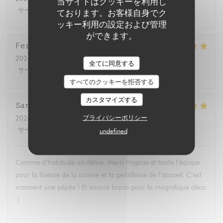
当サイトはクッキーを利用し
サービス
:
5
/5
雰囲気
:
5
/5
メニュー
:
5
/5
品質-価格
:
5
/5
ております。お客様自身でク
ッキー利用の設定および管理
ができます。
Fernando
B
2026-07-11
- 12:30 - ゲスト 2
全てに同意する
サービス
:
4
/5
雰囲気
:
5
/5
メニュー
:
5
/5
品質-価格
:
5
/5
すべてのクッキーを拒否する
カスタマイズする
Sandrine
A
プライバシーポリシー
2026-07-11
- 14:30 - ゲスト 2
サービス
:
5
/5
雰囲気
:
5
/5
メニュー
:
5
/5
品質-価格
:
5
/5
undefined
Comme d’habitude un délice. Merci Virginia et toute l’équipe
pour la finesse de la cuisine et la gentillesse de l’accueil. C’est
vraiment une pépite ! Et encore bravo pour la magnifique déco
:)