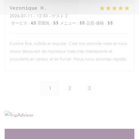
Veronique
H
2026-07-11
- 12:30 - ゲスト 2
サービス
:
4
/5
雰囲気
:
5
/5
メニュー
:
5
/5
品質-価格
:
5
/5
Cuisine fine, subtile et exquise. C'est ma seconde visite et nous
avons découvert de nouveaux mets très intéressants et
succulents en saveur et en fumet. Nous nous sommes régalés.
1
2
3