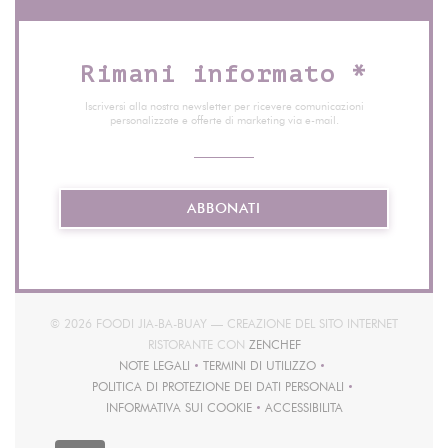
Rimani informato
*
Iscriversi alla nostra newsletter per ricevere comunicazioni
personalizzate e offerte di marketing via e-mail.
ABBONATI
© 2026 FOODI JIA-BA-BUAY — CREAZIONE DEL SITO INTERNET
((APRE UNA NUOVA FINEST
RISTORANTE CON
ZENCHEF
NOTE LEGALI
TERMINI DI UTILIZZO
((APRE UNA NUOVA FINESTRA))
((APRE UNA NUOVA FINESTRA))
POLITICA DI PROTEZIONE DEI DATI PERSONALI
((APRE UNA NUOVA FINESTRA))
INFORMATIVA SUI COOKIE
ACCESSIBILITA
((APRE UNA NUOVA FINESTRA))
((APRE UNA NUOVA FINEST