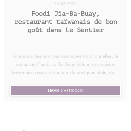
05/02/2026
Foodi Jia-Ba-Buay,
restaurant taïwanais de bon
goût dans le Sentier
À rebours des cantines asiatiques traditionnelles, le
restaurant Foodi Jia-Ba-Buay défend une cuisine
taïwanaise resserrée autour de quelques plats, dans
un décor contemporain.
((APRE UNA NUOVA FINE
LEGGI L'ARTICOLO
Chez Foodi Jia-Ba-Buay, pas de lanternes rouges ni
de dragons dorés. Si le restaurant a importé dans
la capitale la gastronomie taïwanaise, c'est en
laissant à la porte tout folklore, s'appuyant sur des
lignes contemporaines et un décor sobre, baigné de