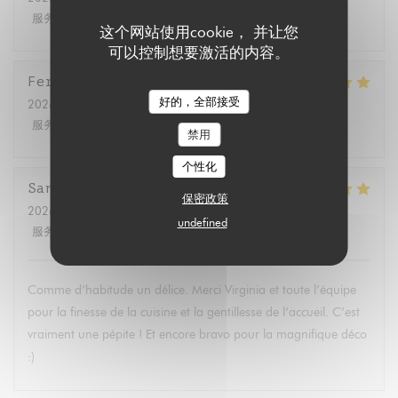
服务
:
5
/5
氛围
:
5
/5
菜单
:
5
/5
质价比
:
5
/5
这个网站使用cookie， 并让您
可以控制想要激活的内容。
Fernando
B
好的，全部接受
2026-07-11
- 12:30 - 来宾 2
服务
:
4
/5
氛围
:
5
/5
菜单
:
5
/5
质价比
:
5
/5
禁用
个性化
Sandrine
A
保密政策
2026-07-11
- 14:30 - 来宾 2
undefined
服务
:
5
/5
氛围
:
5
/5
菜单
:
5
/5
质价比
:
5
/5
Comme d’habitude un délice. Merci Virginia et toute l’équipe
pour la finesse de la cuisine et la gentillesse de l’accueil. C’est
vraiment une pépite ! Et encore bravo pour la magnifique déco
:)