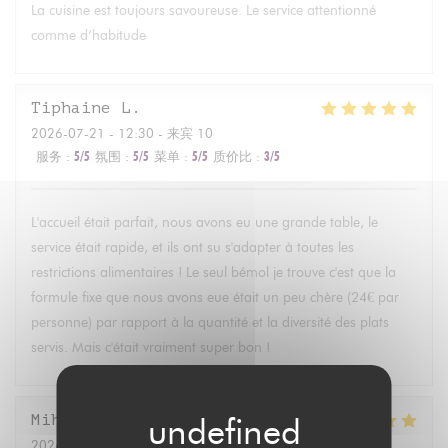
La cuisine est toujours savoureuse. Le service attentionné
comme d’habitude
Tiphaine
L
2026-07-21
- 12:30 - 来宾 10
服务
:
5
/5
氛围
:
5
/5
菜单
:
5
/5
质价比
:
3
/5
L'accueil était parfait, nous avons eu une grande table, le
service était rapide, et ils ont su s'adapter à toutes les
restrictions alimentaires ! Le seul bémol je trouve c'est que la
formule fixe que nous avons eue était un peu chère (24€ par
personne) par rapport à la quantité et la diversité des plats
servis. Mais c'était vraiment super bon !
Mihoko
T
2026-07-17
- 19:00 - 来宾 3