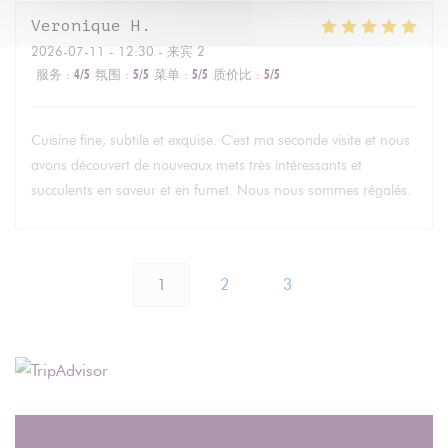
Veronique
H
2026-07-11
- 12:30 - 来宾 2
服务
:
4
/5
氛围
:
5
/5
菜单
:
5
/5
质价比
:
5
/5
Cuisine fine, subtile et exquise. C'est ma seconde visite et nous
avons découvert de nouveaux mets très intéressants et
succulents en saveur et en fumet. Nous nous sommes régalés.
1
2
3