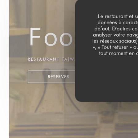
Le restaurant et s
données à caractèr
Foodi J
défaut. D'autres co
analyser votre navig
les réseaux sociaux)
», « Tout refuser » 
tout moment en c
RESTAURANT TAÏWANAIS
|
PARIS
RÉSERVER
VENTE À EMPOR