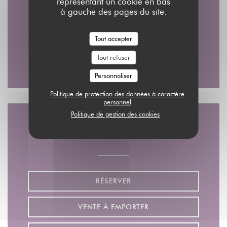
représentant un cookie en bas
2 rue du Nil - 3 RUE DAMIETTE ( l'entrée par )
à gauche des pages du site.
((ouvre une nouvelle fenêt
75002 Paris
Tout accepter
01 45 08 48 28
Tout refuser
Facebook ((ouvre une nouvelle fe
Instagram ((ouvre une nouv
Personnaliser
Politique de protection des données à caractère
personnel
Politique de gestion des cookies
Nous contacter
RÉSERVER
VENTE À EMPORTER