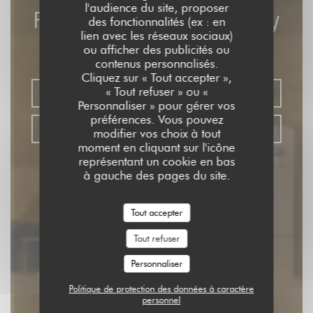
l'audience du site, proposer
Foodi Jia-Ba-Buay
des fonctionnalités (ex : en
lien avec les réseaux sociaux)
ou afficher des publicités ou
RESTAURANT TAÏWANAIS
|
PARIS
contenus personnalisés.
Cliquez sur « Tout accepter »,
« Tout refuser » ou «
RÉSERVER
Personnaliser » pour gérer vos
préférences. Vous pouvez
VENTE À EMPORTER
modifier vos choix à tout
moment en cliquant sur l'icône
représentant un cookie en bas
à gauche des pages du site.
Tout accepter
Tout refuser
Personnaliser
Politique de protection des données à caractère
personnel