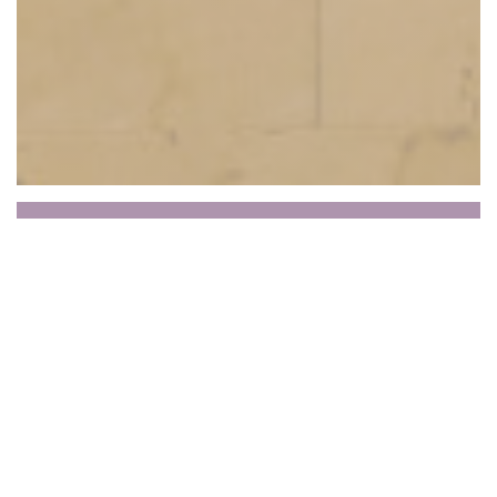
Foodi Jia-Ba-Buay
Une petite carte pour un grand voyage culinaire
Créé en 2009 comme atelier de cuisine